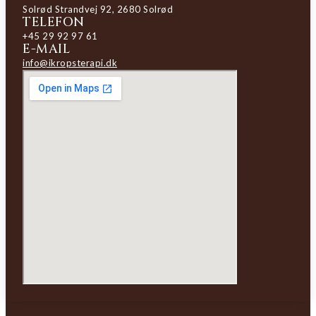
Solrød Strandvej 92, 2680 Solrød
TELEFON
+45 29 92 97 61
E-MAIL
info@ikropsterapi.dk